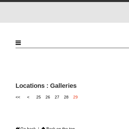
Locations : Galleries
<<
<
25
26
27
28
29
Go back
|
Back on the top