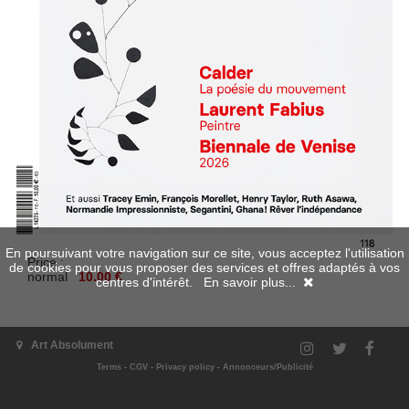
En poursuivant votre navigation sur ce site, vous acceptez l'utilisation
Price :
de cookies pour vous proposer des services et offres adaptés à vos
normal
10.00 €
centres d'intérêt.
En savoir plus...
Available in digital
Art Absolument
Terms
-
CGV
-
Privacy policy
-
Annonceurs/Publicité
Add to cart
Summary