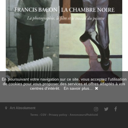
En poursuivant votre navigation sur ce site, vous acceptez l'utilisation
de cookies pour vous proposer des services et offres adaptés à vos
centres d'intérêt.
En savoir plus...
buy with our partner Amazon
Art Absolument
Terms
-
CGV
-
Privacy policy
-
Annonceurs/Publicité
Go back
|
Back on the top