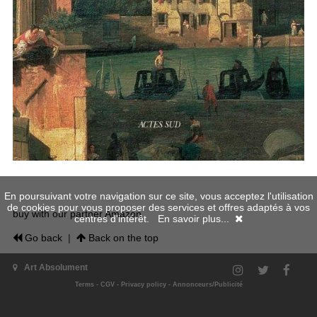
En poursuivant votre navigation sur ce site, vous acceptez l'utilisation
de cookies pour vous proposer des services et offres adaptés à vos
buy with our partner Amazon
centres d'intérêt.
En savoir plus...
Go back
|
Back on the top
Art Absolument
Terms
-
CGV
-
Privacy policy
-
Annonceurs/Publicité