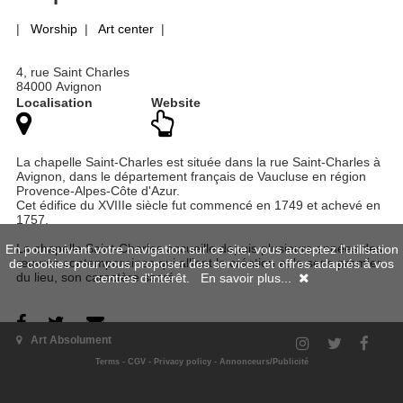
|
Worship
|
Art center
|
4, rue Saint Charles
84000 Avignon
Localisation
Website
La chapelle Saint-Charles est située dans la rue Saint-Charles à
Avignon, dans le département français de Vaucluse en région
Provence-Alpes-Côte d'Azur.
Cet édifice du XVIIIe siècle fut commencé en 1749 et achevé en
1757.
La chapelle Saint-Charles accueille depuis plusieurs années des
En poursuivant votre navigation sur ce site, vous acceptez l'utilisation
œuvres contemporaines qui allient la création et le sens premier
de cookies pour vous proposer des services et offres adaptés à vos
du lieu, son caractère sacré.
centres d'intérêt.
En savoir plus...
Art Absolument
Terms
-
CGV
-
Privacy policy
-
Annonceurs/Publicité
Past exhibitions