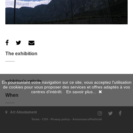
The exhibition
exhibition's website
En poursuivant votre navigation sur ce site, vous acceptez l'utilisation
de cookies pour vous proposer des services et offres adaptés à vos
centres d'intérêt.
En savoir plus...
When
Art Absolument
11/06/2011 - 02/10/2011
Terms
-
CGV
-
Privacy policy
-
Annonceurs/Publicité
Where