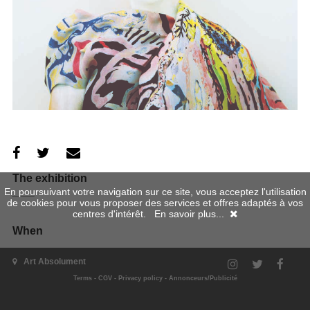
The exhibition
En poursuivant votre navigation sur ce site, vous acceptez l'utilisation
de cookies pour vous proposer des services et offres adaptés à vos
centres d'intérêt.
En savoir plus...
When
Art Absolument
Terms
-
CGV
-
Privacy policy
-
Annonceurs/Publicité
08/09/2010 - 31/10/2010
Where