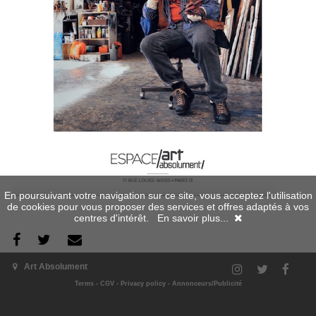
En poursuivant votre navigation sur ce site, vous acceptez l'utilisation
de cookies pour vous proposer des services et offres adaptés à vos
centres d'intérêt.
En savoir plus...
The exhibition
Art Absolument
Terms
-
CGV
-
Privacy policy
-
Annonceurs/Publicité