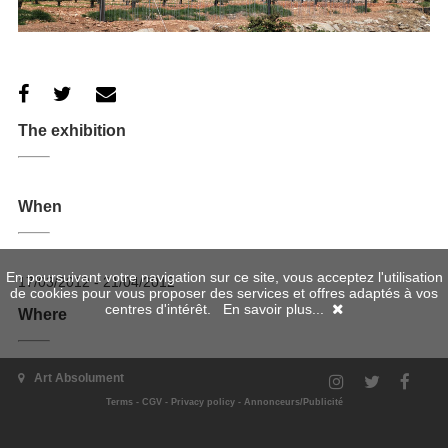
The exhibition
When
En poursuivant votre navigation sur ce site, vous acceptez l'utilisation
17/03/2012 - 21/04/2012
de cookies pour vous proposer des services et offres adaptés à vos
centres d'intérêt.
En savoir plus...
Where
Art Absolument
Terms
-
CGV
-
Privacy policy
-
Annonceurs/Publicité