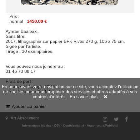
Prix :
normal
1450.00 €
Ayman Baalbaki.
Sans titre.
2017, lithographie sur papier BFK Rives 270 g, 105 x 75 cm.
Signé par l'artiste.
Tirage : 30 exemplaires.
Vous pouvez nous joindre au :
01 45 70 88 17
Frais de port :
- France et Europe : 30 €
En poursuivant votre navigation sur ce site, vous acceptez l'utilisation
- Reste du monde : 50 €
de cookies pour vous proposer des services et offres adaptés à vos
centres d'intérêt.
En savoir plus...
Ajouter au panier
Retour
|
Haut de page
Art Absolument
Informations légales
-
CGV
-
Confidentialité
-
Annonceurs/Publicité