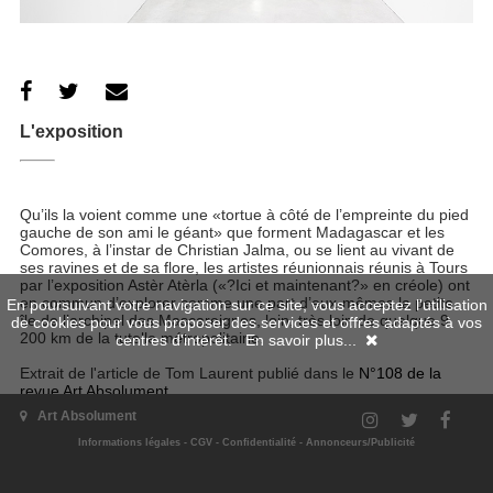
L'exposition
Qu’ils la voient comme une «tortue à côté de l’empreinte du pied
gauche de son ami le géant» que forment Madagascar et les
Comores, à l’instar de Christian Jalma, ou se lient au vivant de
ses ravines et de sa flore, les artistes réunionnais réunis à Tours
par l’exposition Astèr Atèrla («?Ici et maintenant?» en créole) ont
en commun d’explorer comme une part d’eux-mêmes la petite
En poursuivant votre navigation sur ce site, vous acceptez l'utilisation
île de l’archipel des Mascareignes, loin, très loin de quelque 9
de cookies pour vous proposer des services et offres adaptés à vos
200 km de la tutelle métropolitaine.
centres d'intérêt.
En savoir plus...
Extrait de l'article de Tom Laurent publié dans le
N°108 de la
revue Art Absolument
.
Art Absolument
Exposition visible à La Friche Belle de Mai, Marseille, du 2 février
au 2 juin 2024
Informations légales
-
CGV
-
Confidentialité
-
Annonceurs/Publicité
Site de l'exposition