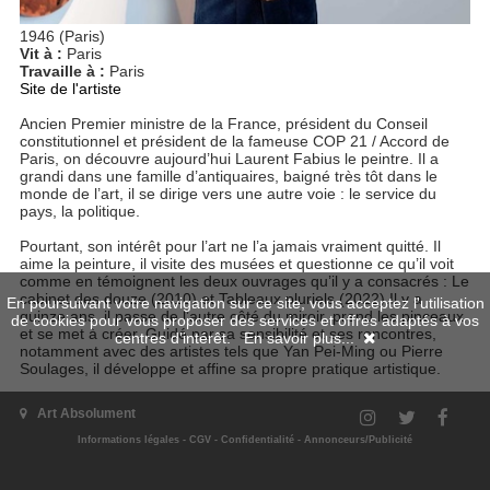
1946 (Paris)
Vit à :
Paris
Travaille à :
Paris
Site de l'artiste
Ancien Premier ministre de la France, président du Conseil
constitutionnel et président de la fameuse COP 21 / Accord de
Paris, on découvre aujourd’hui Laurent Fabius le peintre. Il a
grandi dans une famille d’antiquaires, baigné très tôt dans le
monde de l’art, il se dirige vers une autre voie : le service du
pays, la politique.
Pourtant, son intérêt pour l’art ne l’a jamais vraiment quitté. Il
aime la peinture, il visite des musées et questionne ce qu’il voit
comme en témoignent les deux ouvrages qu’il y a consacrés : Le
cabinet des douze (2010) et Tableaux pluriels (2022).Il y a
En poursuivant votre navigation sur ce site, vous acceptez l'utilisation
quinze ans, il passe de l’autre côté du miroir, prend les pinceaux
de cookies pour vous proposer des services et offres adaptés à vos
et se met à créer. Guidé par sa sensibilité et ses rencontres,
centres d'intérêt.
En savoir plus...
notamment avec des artistes tels que Yan Pei-Ming ou Pierre
Soulages, il développe et affine sa propre pratique artistique.
D’abord sur des petits formats, toujours à l’acrylique, puis sur
Art Absolument
des toiles de plus en plus grandes, parfois monumentales. La
couleur et le mouvement sont au centre de son processus
Informations légales
-
CGV
-
Confidentialité
-
Annonceurs/Publicité
créatif.