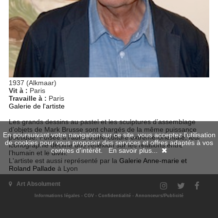
1937 (Alkmaar)
Vit à :
Paris
Travaille à :
Paris
Galerie de l'artiste
Les grands dessins au pastel et les sculptures d’assemblage
d’objets de Mark Brusse sont chargés de la même puissance
En poursuivant votre navigation sur ce site, vous acceptez l'utilisation
poétique. Puisée à l’aune d’une culture extrême-orientale, leur
de cookies pour vous proposer des services et offres adaptés à vos
iconographie décline une réflexion sur les relations entre
centres d'intérêt.
En savoir plus...
l’humain et le divin.
L'artiste est aussi représenté par la
Galerie Anne-marie et
Roland Pallade
à Lyon
Art Absolument
Informations légales
-
CGV
-
Confidentialité
-
Annonceurs/Publicité