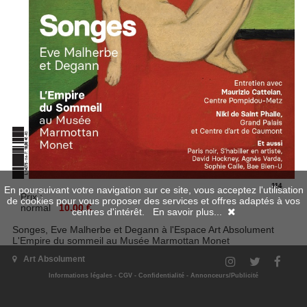
En poursuivant votre navigation sur ce site, vous acceptez l'utilisation
Prix :
de cookies pour vous proposer des services et offres adaptés à vos
normal
10.00 €
centres d'intérêt.
En savoir plus...
Songes, Eve Malherbe et Degann à l'Espace Art Absolument
L'Empire du sommeil au Musée Marmottan Monet
Art Absolument
Entretien avec Maurizio Cattelan, Centre Pompidou-Metz
Informations légales
-
CGV
-
Confidentialité
-
Annonceurs/Publicité
Niki de Saint-Phalle, Grand Palais et Centre d'art de Caumont
Et aussi Paris noir, S'habiller en artiste, David Hockney, Agnès