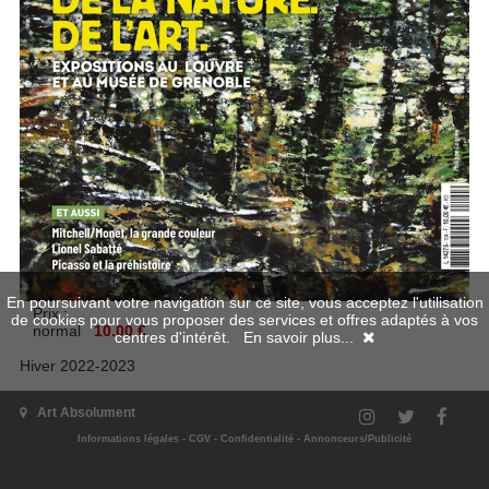
En poursuivant votre navigation sur ce site, vous acceptez l'utilisation
Prix :
de cookies pour vous proposer des services et offres adaptés à vos
normal
10.00 €
centres d'intérêt.
En savoir plus...
Hiver 2022-2023
DES CHOSES.
Art Absolument
DE LA NATURE.
DE L'ART.
Informations légales
-
CGV
-
Confidentialité
-
Annonceurs/Publicité
En kiosques et librairies le 3 février 2023