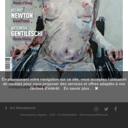
En poursuivant votre navigation sur ce site, vous acceptez l'utilisation
Prix :
de cookies pour vous proposer des services et offres adaptés à vos
Indisponible
0.00 €
centres d'intérêt.
En savoir plus...
Aperçu en numérique
Art Absolument
Disponible en numérique
Informations légales
-
CGV
-
Confidentialité
-
Annonceurs/Publicité
Indisponible