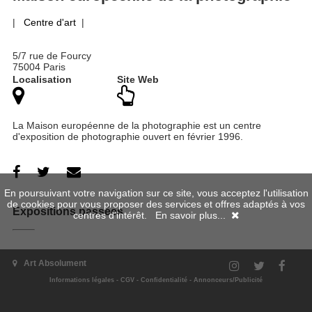
|
Centre d'art
|
5/7 rue de Fourcy
75004 Paris
Localisation
Site Web
La Maison européenne de la photographie est un centre
d'exposition de photographie ouvert en février 1996.
En poursuivant votre navigation sur ce site, vous acceptez l'utilisation
de cookies pour vous proposer des services et offres adaptés à vos
Expositions passées
centres d'intérêt.
En savoir plus...
12/06/2024 -
Thomas Mailaender - Les Belles Images
Art Absolument
01/02/2023 -
Zanele Muholi.
Informations légales
-
CGV
-
Confidentialité
-
Annonceurs/Publicité
03/09/2021 -
Mari Katayama - Home Again
08/11/2017 -
Claude Mollard. Une anthropologie imaginaire
04/02/2015 -
Éric Rondepierre. Images secondes