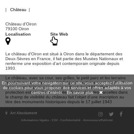
|
Château
|
Château d’Oiron
79100 Oiron
Localisation
Site Web
Le château d'Oiron est situé à Oiron dans le département des
Deux-Sèvres en France, il fait partie des Musées Nationaux et
renferme une exposition d’art contemporain originale depuis
1993.
Le château, avec sa cour, ses grilles, le petit parc et les terrains
immédiatement attenants, fait l’objet d’un classement au titre des
En poursuivant votre navigation sur ce site, vous acceptez l'utilisation
monuments historiques depuis le 2 octobre 1923. Cette
de cookies pour vous proposer des services et offres adaptés à vos
protection est ensuite complétée : l'ensemble des parcelles dans
centres d'intérêt.
En savoir plus...
le champ de visibilité du château fait l’objet d’une inscription au
titre des monuments historiques depuis le 17 juillet 1943
Art Absolument
Informations légales
-
CGV
-
Confidentialité
-
Annonceurs/Publicité
Expositions passées