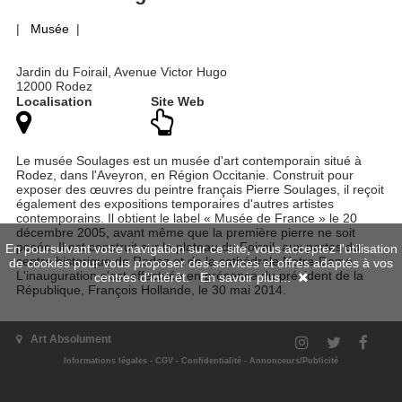
|
Musée
|
Jardin du Foirail, Avenue Victor Hugo
12000 Rodez
Localisation
Site Web
Le musée Soulages est un musée d'art contemporain situé à
Rodez, dans l'Aveyron, en Région Occitanie. Construit pour
exposer des œuvres du peintre français Pierre Soulages, il reçoit
également des expositions temporaires d'autres artistes
contemporains. Il obtient le label « Musée de France » le 20
décembre 2005, avant même que la première pierre ne soit
posée. Il est construit sur le plateau du Foirail, aux portes du
En poursuivant votre navigation sur ce site, vous acceptez l'utilisation
centre historique de Rodez et de la cathédrale Notre-Dame.
de cookies pour vous proposer des services et offres adaptés à vos
L'inauguration s'est effectuée en présence du président de la
centres d'intérêt.
En savoir plus...
République, François Hollande, le 30 mai 2014.
Art Absolument
Informations légales
-
CGV
-
Confidentialité
-
Annonceurs/Publicité
Expositions passées