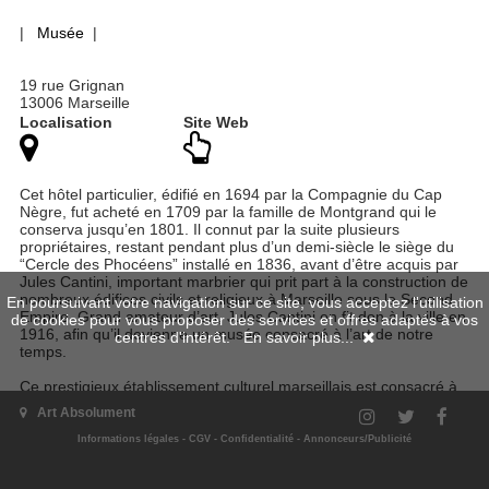
|
Musée
|
19 rue Grignan
13006 Marseille
Localisation
Site Web
Cet hôtel particulier, édifié en 1694 par la Compagnie du Cap
Nègre, fut acheté en 1709 par la famille de Montgrand qui le
conserva jusqu’en 1801. Il connut par la suite plusieurs
propriétaires, restant pendant plus d’un demi-siècle le siège du
“Cercle des Phocéens” installé en 1836, avant d’être acquis par
Jules Cantini, important marbrier qui prit part à la construction de
nombreux édifices civils et religieux à Marseille sous le Second
En poursuivant votre navigation sur ce site, vous acceptez l'utilisation
Empire. Grand amateur d’art, Jules Cantini en fit don à la ville en
de cookies pour vous proposer des services et offres adaptés à vos
1916, afin qu’il devienne un musée consacré à l’art de notre
centres d'intérêt.
En savoir plus...
temps.
Ce prestigieux établissement culturel marseillais est consacré à
la période dite « moderne » du vingtième siècle, laquelle s’étend
Art Absolument
entre 1900 et les années 1960.
La politique d'acquisition, accompagnée par d"importants dépôts
Informations légales
-
CGV
-
Confidentialité
-
Annonceurs/Publicité
de l'État (Musée national d'art moderne, Fonds National d'Art
Contemporain, Musée National Picasso, Musée d'Orsay) et