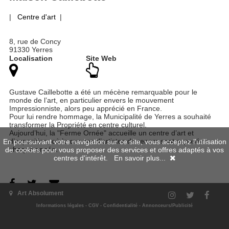
|
Centre d'art
|
8, rue de Concy
91330 Yerres
Localisation
Site Web
Gustave Caillebotte a été un mécène remarquable pour le
monde de l’art, en particulier envers le mouvement
Impressionniste, alors peu apprécié en France.
Pour lui rendre hommage, la Municipalité de Yerres a souhaité
transformer la Propriété en centre culturel.
Aujourd’hui, la "Ferme Ornée" accueille un centre d’art et
d’exposition, où le œuvres d’artistes de renom sont exposées
En poursuivant votre navigation sur ce site, vous acceptez l'utilisation
chaque année.
de cookies pour vous proposer des services et offres adaptés à vos
centres d'intérêt.
En savoir plus...
Art Absolument
Informations légales
-
CGV
-
Confidentialité
-
Annonceurs/Publicité
Expositions passées