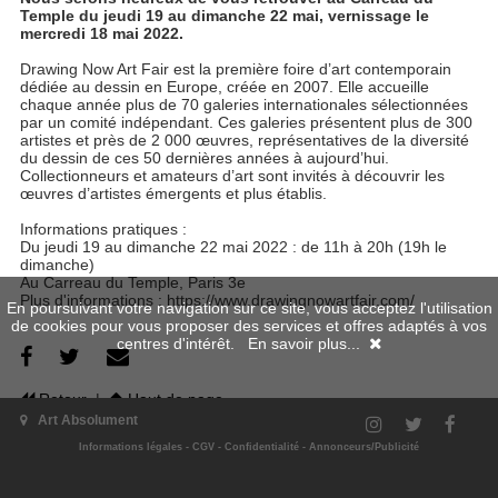
Temple du jeudi 19 au dimanche 22 mai, vernissage le
mercredi 18 mai 2022.
Drawing Now Art Fair est la première foire d’art contemporain
dédiée au dessin en Europe, créée en 2007. Elle accueille
chaque année plus de 70 galeries internationales sélectionnées
par un comité indépendant. Ces galeries présentent plus de 300
artistes et près de 2 000 œuvres, représentatives de la diversité
du dessin de ces 50 dernières années à aujourd’hui.
Collectionneurs et amateurs d’art sont invités à découvrir les
œuvres d’artistes émergents et plus établis.
Informations pratiques :
Du jeudi 19 au dimanche 22 mai 2022 : de 11h à 20h (19h le
dimanche)
Au Carreau du Temple, Paris 3e
Plus d'informations : https://www.drawingnowartfair.com/
En poursuivant votre navigation sur ce site, vous acceptez l'utilisation
de cookies pour vous proposer des services et offres adaptés à vos
centres d'intérêt.
En savoir plus...
Retour
|
Haut de page
Art Absolument
Informations légales
-
CGV
-
Confidentialité
-
Annonceurs/Publicité