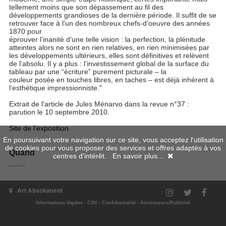
tellement moins que son dépassement au fil des
développements grandioses de la dernière période. Il suffit de se
retrouver face à l’un des nombreux chefs-d’oeuvre des années
1870 pour
éprouver l’inanité d’une telle vision : la perfection, la plénitude
atteintes alors ne sont en rien relatives, en rien minimisées par
les développements ultérieurs, elles sont définitives et relèvent
de l’absolu. Il y a plus : l’investissement global de la surface du
tableau par une “écriture” purement picturale – la
couleur posée en touches libres, en taches – est déjà inhérent à
l’esthétique impressionniste."
Extrait de l'article de Jules Ménarvo dans la revue n°37 :
parution le 10 septembre 2010.
Site de l'exposition
En poursuivant votre navigation sur ce site, vous acceptez l'utilisation
de cookies pour vous proposer des services et offres adaptés à vos
Quand
centres d'intérêt.
En savoir plus...
22/09/2010 - 24/01/2011
Art Absolument
Informations légales
-
CGV
-
Confidentialité
-
Annonceurs/Publicité
Où