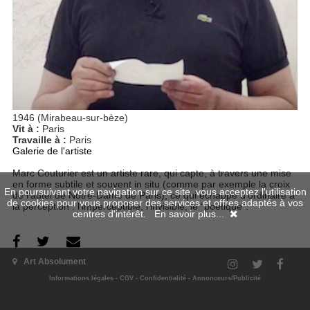
1946 (Mirabeau-sur-bèze)
Vit à :
Paris
Travaille à :
Paris
Galerie de l'artiste
Marc Couturier est un artiste rare, qui capte, à travers une mise
en forme subtile et souvent in situ (comme par exemple la croix
En poursuivant votre navigation sur ce site, vous acceptez l'utilisation
de l’autel de Notre-Dame de Paris), ce qui échappe d’ordinaire à
de cookies pour vous proposer des services et offres adaptés à vos
la perception : l’imperceptible, l’invisible, le “poétique”.
centres d'intérêt.
En savoir plus...
Art Absolument
Ses numéros
Informations légales
-
CGV
-
Confidentialité
-
Annonceurs/Publicité